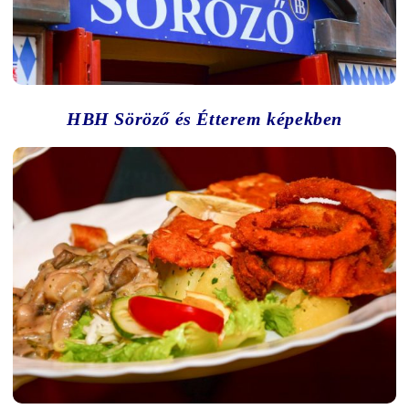
HBH Söröző és Étterem képekben