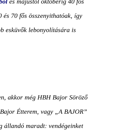
ből
és májustól októberig 40 fős
 és 70 fős összenyithatóak, így
bb esküvők lebonyolítására is
en, akkor még HBH Bajor Söröző
t Bajor Étterem, vagy „A BAJOR”
log állandó maradt: vendégeinket