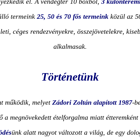
lyezkedik el. A vendégtér 10 boxból,
3 különterem
álló termeink
25, 50 és 70 fős termeink
közül az 50
zleti, céges rendezvényekre, összejövetelekre, kise
alkalmasak.
Történetünk
nt működik, melyet
Zádori Zoltán alapított 1987
-b
ző a megnövekedett ételforgalma miatt étteremkén
ödés
ünk alatt nagyot változott a világ, de egy do