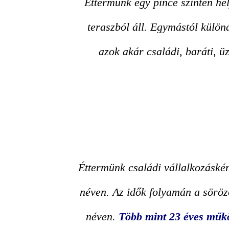
Éttermünk egy pince szinten he
teraszból áll. Egymástól külön
azok akár családi, baráti, ü
Éttermünk családi vállalkozáské
néven. Az idők folyamán a sörö
néven.
Több mint 23 éves műk