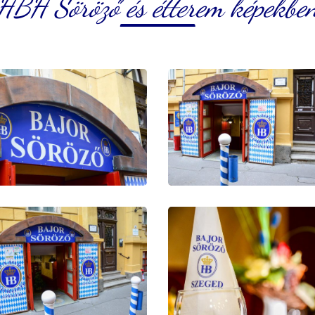
HBH Söröző és étterem képekbe