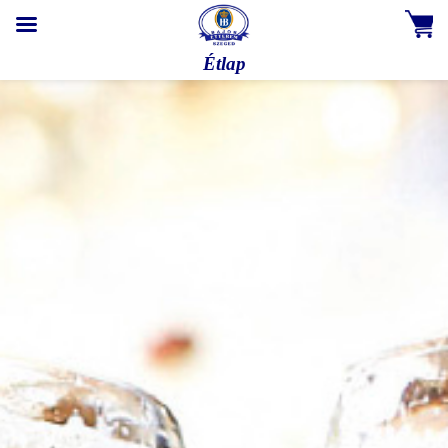
Étlap