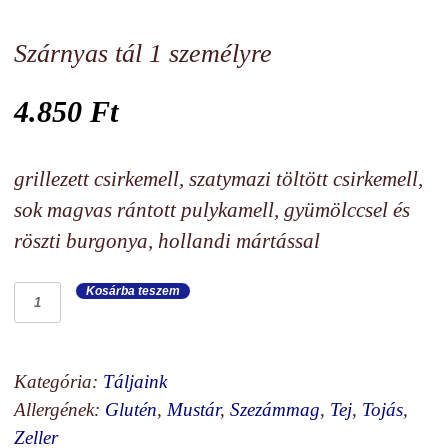
Szárnyas tál 1 személyre
4.850
Ft
grillezett csirkemell, szatymazi töltött csirkemell,
sok magvas rántott pulykamell, gyümölccsel és
röszti burgonya, hollandi mártással
Szárnyas
Kosárba teszem
tál
1
személyre
Kategória:
Táljaink
mennyiség
Allergének:
Glutén
,
Mustár
,
Szezámmag
,
Tej
,
Tojás
,
Zeller